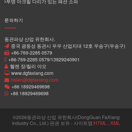
투명 아크릴 다리가 있는 패션 소파
문의하기
동관파샹 산업 유한회사.
중국 광둥성 동관시 우우 산업지대 12호 우송구(우송구)
+86-769-2285 0579
+86-769-2285 0579/13929240901
헬렌 장/릴리 야오
www.dgfaxiang.com
helen@dgfaxiang.com
+86 18929469698
+86 18929469698
©
2026동관파샹 산업 유한회사(DongGuan FaXiang
Industry Co., Ltd.) 판권 보유 - 사이트맵:
HTML
,
XML