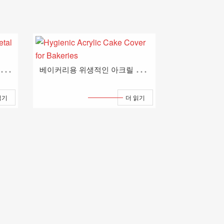
금
속 쟁반과 대나무 바구니용 고급 아크릴 돔
베
이커리용 위생적인 아크릴 케이크 커버
읽기
더 읽기