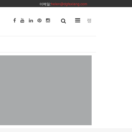
이메일:
helen@dgfaxiang.com
랭