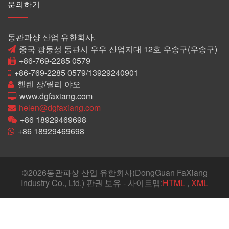
문의하기
동관파샹 산업 유한회사.
중국 광둥성 동관시 우우 산업지대 12호 우송구(우송구)
+86-769-2285 0579
+86-769-2285 0579/13929240901
헬렌 장/릴리 야오
www.dgfaxiang.com
helen@dgfaxiang.com
+86 18929469698
+86 18929469698
©
2026동관파샹 산업 유한회사(DongGuan FaXiang
Industry Co., Ltd.) 판권 보유 - 사이트맵:
HTML
,
XML