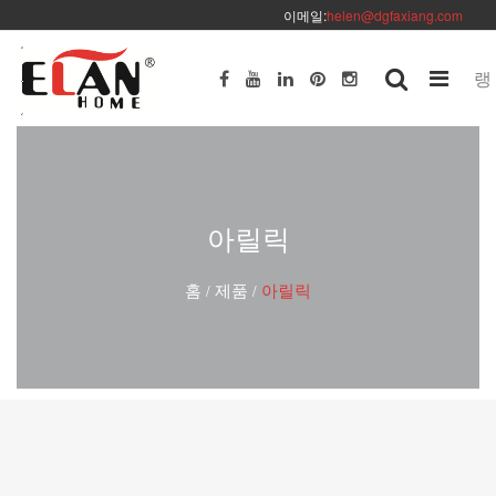
이메일:
helen@dgfaxiang.com
랭
아릴릭
홈
제품
아릴릭
/
/