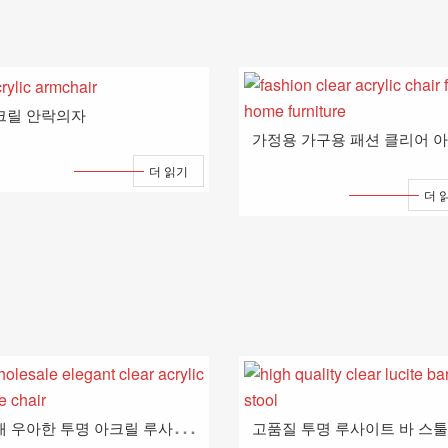
크릴 안락의자
더 읽기
더 
도
매 우아한 투명 아크릴 루사이트 의자
고품질 투명 루사이트 바 스툴