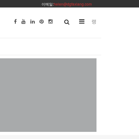
이메일:
helen@dgfaxiang.com
랭