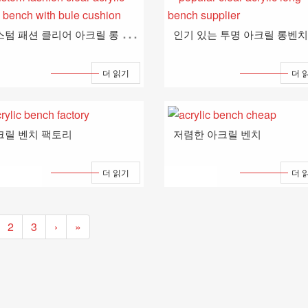
커
스텀 패션 클리어 아크릴 롱 벤치와 뷸 쿠션
더 읽기
더 
크릴 벤치 팩토리
저렴한 아크릴 벤치
더 읽기
더 
2
3
›
»