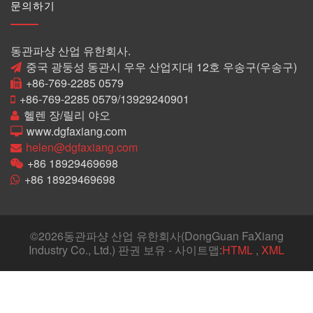
문의하기
동관파샹 산업 유한회사.
중국 광둥성 동관시 우우 산업지대 12호 우송구(우송구)
+86-769-2285 0579
+86-769-2285 0579/13929240901
헬렌 장/릴리 야오
www.dgfaxiang.com
helen@dgfaxiang.com
+86 18929469698
+86 18929469698
©
2026동관파샹 산업 유한회사(DongGuan FaXiang
Industry Co., Ltd.) 판권 보유 - 사이트맵:
HTML
,
XML