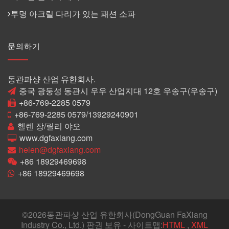
투명 아크릴 다리가 있는 패션 소파
문의하기
동관파샹 산업 유한회사.
중국 광둥성 동관시 우우 산업지대 12호 우송구(우송구)
+86-769-2285 0579
+86-769-2285 0579/13929240901
헬렌 장/릴리 야오
www.dgfaxiang.com
helen@dgfaxiang.com
+86 18929469698
+86 18929469698
©
2026동관파샹 산업 유한회사(DongGuan FaXiang
Industry Co., Ltd.) 판권 보유 - 사이트맵:
HTML
,
XML