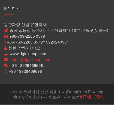
문의하기
동관파샹 산업 유한회사.
중국 광둥성 동관시 우우 산업지대 12호 우송구(우송구)
+86-769-2285 0579
+86-769-2285 0579/13929240901
헬렌 장/릴리 야오
www.dgfaxiang.com
helen@dgfaxiang.com
+86 18929469698
+86 18929469698
©
2026동관파샹 산업 유한회사(DongGuan FaXiang
Industry Co., Ltd.) 판권 보유 - 사이트맵:
HTML
,
XML