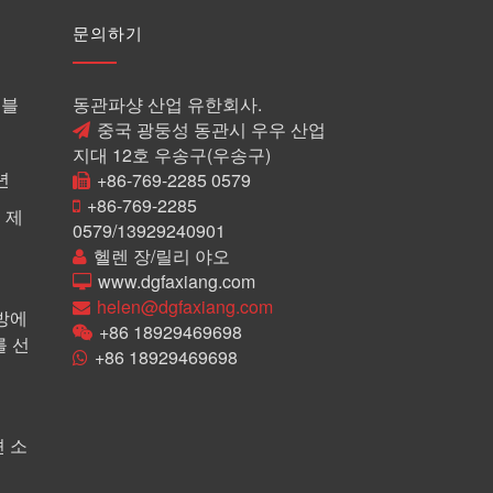
문의하기
이블
동관파샹 산업 유한회사.
중국 광둥성 동관시 우우 산업
지대 12호 우송구(우송구)
년
+86-769-2285 0579
+86-769-2285
 제
0579/13929240901
헬렌 장/릴리 야오
www.dgfaxiang.com
helen@dgfaxiang.com
방에
+86 18929469698
 선
+86 18929469698
 소