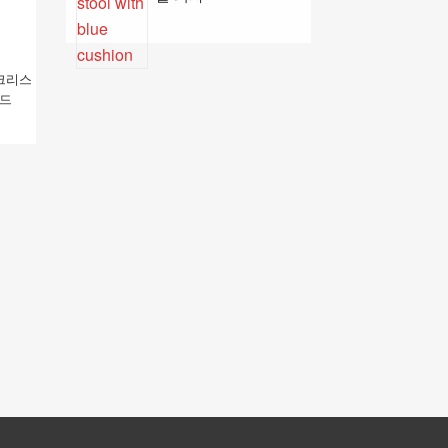
크리스
가드