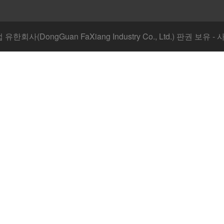
한회사(DongGuan FaXiang Industry Co., Ltd.) 판권 보유 -