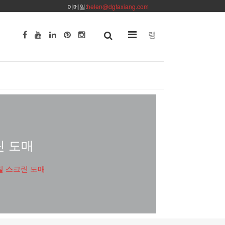
이메일:
helen@dgfaxiang.com
랭
린 도매
릴 스크린 도매