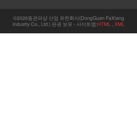
©
2026동관파샹 산업 유한회사(DongGuan FaXiang
Industry Co., Ltd.) 판권 보유 - 사이트맵:
HTML
,
XML