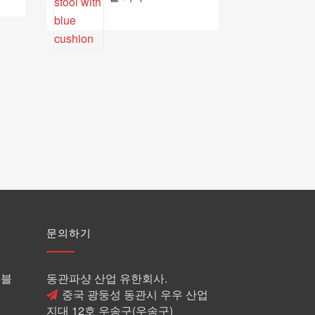
문의하기
이블
동관파샹 산업 유한회사.
중국 광둥성 동관시 우우 산업
지대 12호 우송구(우송구)