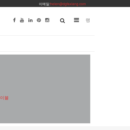
이메일:
helen@dgfaxiang.com
랭
테이블