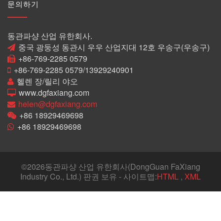
문의하기
동관파샹 산업 유한회사.
중국 광둥성 동관시 우우 산업지대 12호 우송구(우송구)
+86-769-2285 0579
+86-769-2285 0579/13929240901
헬렌 장/릴리 야오
www.dgfaxiang.com
helen@dgfaxiang.com
+86 18929469698
+86 18929469698
©
2026동관파샹 산업 유한회사(DongGuan FaXiang
Industry Co., Ltd.) 판권 보유 - 사이트맵:
HTML
,
XML